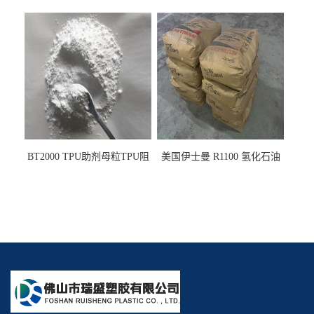
PE阻燃剂TPE无卤阻燃剂油
燃剂雾面剂耐黄变剂透明滑
墨阻燃剂 TPU抗黄变剂 抗黄
剂雾面滑剂防粘剂 TPU抗黄
变耐黄剂
变剂 抗黄变耐黄剂
BT2000 TPU助剂母粒TPU阻
美国伊士曼 R1100 氢化石油
燃剂雾面剂耐黄变剂透明滑
树脂 制品热熔胶压敏胶增粘
剂雾面滑剂防粘剂 TPU抗黄
适合助焊剂 改善快干性 高流
变剂
动性