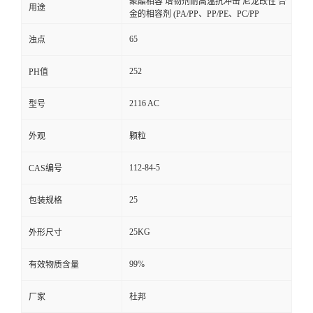
聚酯相容 增韧剂耐高温抗冲击 尼龙改性 合
用途
金的相容剂 (PA/PP、PP/PE、PC/PP
65
浊点
252
PH值
2116 AC
型号
外观
颗粒
112-84-5
CAS编号
25
包装规格
25KG
外形尺寸
99%
有效物质含量
厂家
杜邦