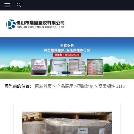
您当前的位置：
网站首页
>
产品展厅
>
塑胶助剂
>
高柔韧性 2116
AC 美国杜邦 EMA 增韧ema 相溶改性用料 增韧剂耐高温抗冲击