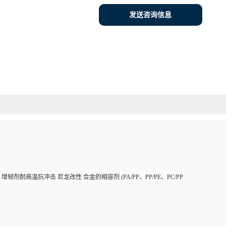
发送咨询信息
增韧剂耐高温抗冲击 尼龙改性 合金的相容剂 (PA/PP、PP/PE、PC/PP