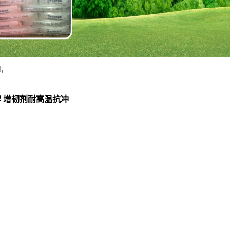
击
相容 增韧剂耐高温抗冲