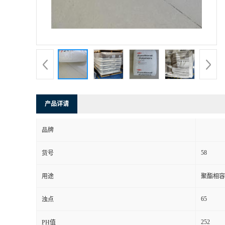
产品详请
品牌
58
货号
用途
聚酯相容 
65
浊点
252
PH值