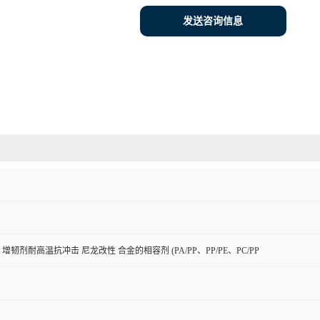
发送咨询信息
增韧剂耐高温抗冲击 尼龙改性 合金的相容剂 (PA/PP、PP/PE、PC/PP