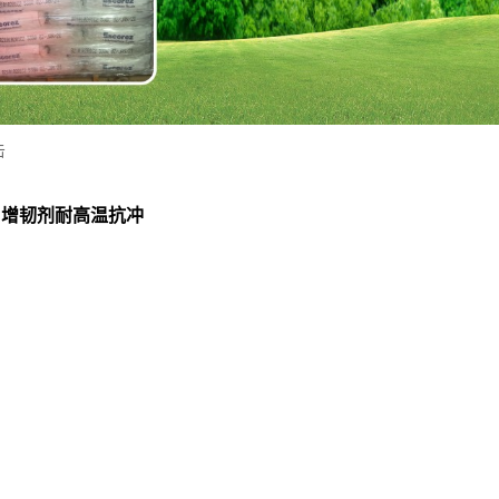
击
相容 增韧剂耐高温抗冲