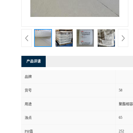
产品详请
品牌
58
货号
用途
聚酯相容 
65
浊点
252
PH值