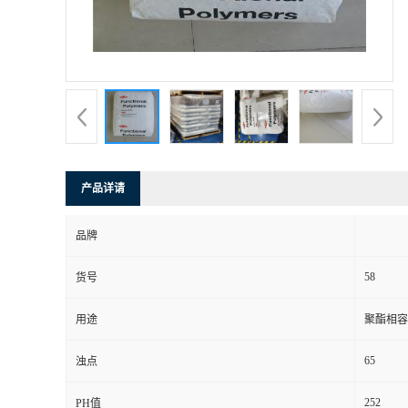
产品详请
品牌
58
货号
用途
聚酯相容 
65
浊点
252
PH值