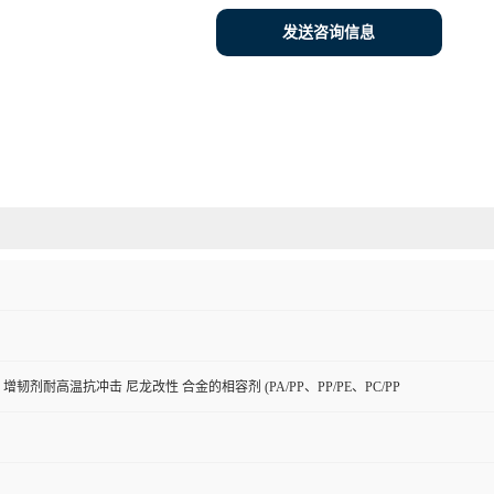
发送咨询信息
增韧剂耐高温抗冲击 尼龙改性 合金的相容剂 (PA/PP、PP/PE、PC/PP