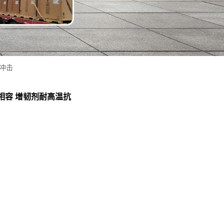
抗冲击
酯相容 增韧剂耐高温抗