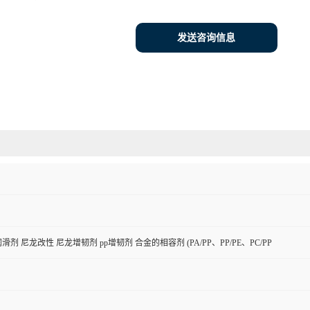
发送咨询信息
滑剂 尼龙改性 尼龙增韧剂 pp增韧剂 合金的相容剂 (PA/PP、PP/PE、PC/PP