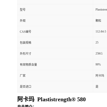
Plastistr
型号
外观
颗粒
112-84-5
CAS编号
25
包装规格
25KG
外形尺寸
99%
有效物质含量
厂家
阿卡玛
是否进口
是
阿卡玛 Plastistrength® 580
产品简介：