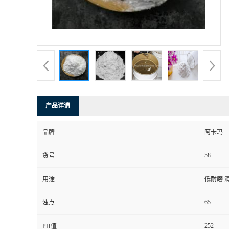
产品详请
品牌
阿卡玛
58
货号
用途
低耐磨 润
65
浊点
252
PH值