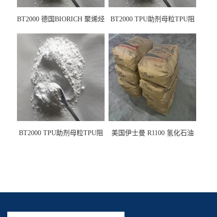
BT2000 德国BIORICH 聚烯烃
BT2000 TPU助剂母粒TPU阻
PE阻燃剂TPE无卤阻燃剂油
燃剂雾面剂耐黄变剂透明滑
墨阻燃剂 TPU抗黄变剂 抗黄
剂雾面滑剂防粘剂 TPU抗黄
变耐黄剂
变剂 抗黄变耐黄剂
BT2000 TPU助剂母粒TPU阻
美国伊士曼 R1100 氢化石油
燃剂雾面剂耐黄变剂透明滑
树脂 制品热熔胶压敏胶增粘
剂雾面滑剂防粘剂 TPU抗黄
适合助焊剂 改善快干性 高流
变剂
动性