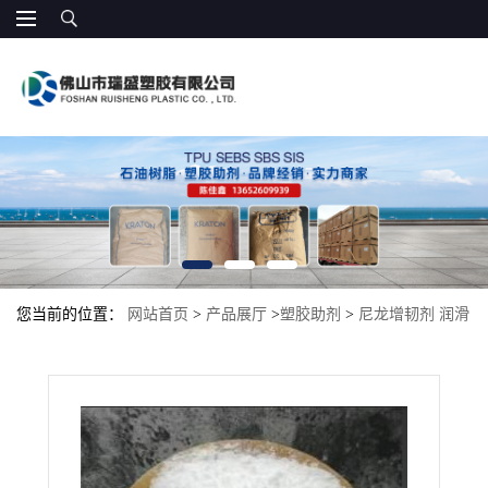
您当前的位置：
网站首页
>
产品展厅
>
塑胶助剂
>
尼龙增韧剂 润滑
性 增韧剂 Plastistrength® 564 添加剂 法国阿科玛 相容性