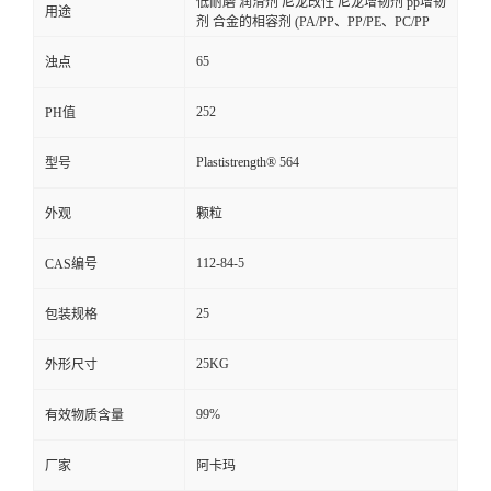
低耐磨 润滑剂 尼龙改性 尼龙增韧剂 pp增韧
用途
剂 合金的相容剂 (PA/PP、PP/PE、PC/PP
65
浊点
252
PH值
Plastistrength® 564
型号
外观
颗粒
112-84-5
CAS编号
25
包装规格
25KG
外形尺寸
99%
有效物质含量
厂家
阿卡玛