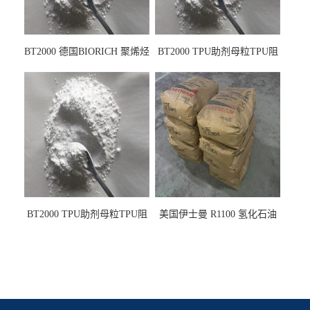
BT2000 德国BIORICH 聚烯烃
BT2000 TPU助剂母粒TPU阻
PE阻燃剂TPE无卤阻燃剂油
燃剂雾面剂耐黄变剂透明滑
墨阻燃剂 TPU抗黄变剂 抗黄
剂雾面滑剂防粘剂 TPU抗黄
变耐黄剂
变剂 抗黄变耐黄剂
BT2000 TPU助剂母粒TPU阻
美国伊士曼 R1100 氢化石油
燃剂雾面剂耐黄变剂透明滑
树脂 制品热熔胶压敏胶增粘
剂雾面滑剂防粘剂 TPU抗黄
适合助焊剂 改善快干性 高流
变剂
动性