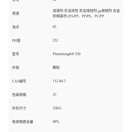
货号
润滑剂 尼龙改性 尼龙增韧剂 pp增韧剂 合金
用途
的相容剂 (PA/PP、PP/PE、PC/PP
65
浊点
252
PH值
Plastistrength® 550
型号
外观
颗粒
112-84-5
CAS编号
25
包装规格
25KG
外形尺寸
99%
有效物质含量