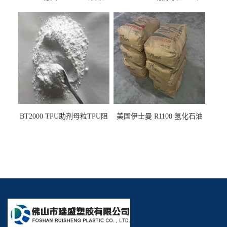
PE阻燃剂TPE无卤阻燃剂油
燃剂雾面剂耐黄变剂透明滑
墨阻燃剂 TPU抗黄变剂 抗黄
剂雾面滑剂防粘剂 TPU抗黄
变耐黄剂
变剂 抗黄变耐黄剂
BT2000 TPU助剂母粒TPU阻
美国伊士曼 R1100 氢化石油
燃剂雾面剂耐黄变剂透明滑
树脂 制品热熔胶压敏胶增粘
剂雾面滑剂防粘剂 TPU抗黄
适合助焊剂 改善快干性 高流
变剂
动性