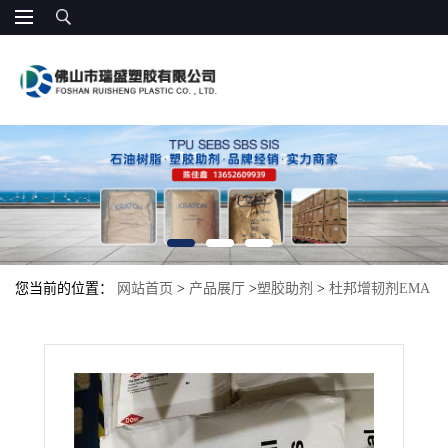
您当前的位置：
网站首页
>
产品展厅
>
塑胶助剂
>
杜邦增韧剂EMA
美国杜邦 1820 AC 20%含量 透明级 8个融脂 EBA抗冲击改性剂