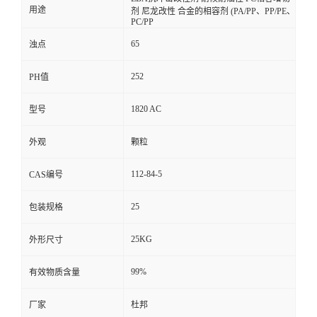
用途
剂 尼龙改性 合金的相容剂 (PA/PP、PP/PE、
PC/PP
65
浊点
252
PH值
1820 AC
型号
外观
颗粒
112-84-5
CAS编号
25
包装规格
25KG
外形尺寸
99%
有效物质含量
厂家
杜邦