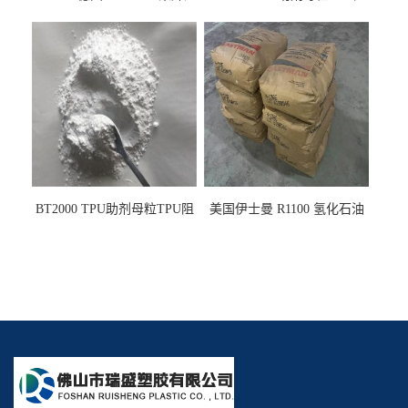
PE阻燃剂TPE无卤阻燃剂油
燃剂雾面剂耐黄变剂透明滑
墨阻燃剂 TPU抗黄变剂 抗黄
剂雾面滑剂防粘剂 TPU抗黄
变耐黄剂
变剂 抗黄变耐黄剂
BT2000 TPU助剂母粒TPU阻
美国伊士曼 R1100 氢化石油
燃剂雾面剂耐黄变剂透明滑
树脂 制品热熔胶压敏胶增粘
剂雾面滑剂防粘剂 TPU抗黄
适合助焊剂 改善快干性 高流
变剂
动性