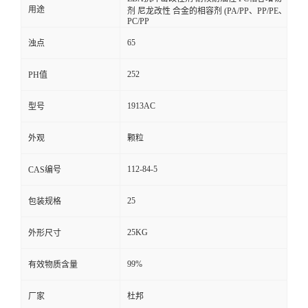
用途
剂 尼龙改性 合金的相容剂 (PA/PP、PP/PE、
PC/PP
65
浊点
252
PH值
1913AC
型号
外观
颗粒
112-84-5
CAS编号
25
包装规格
25KG
外形尺寸
99%
有效物质含量
厂家
杜邦