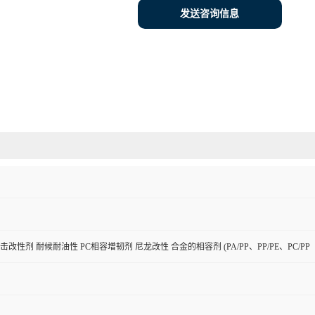
发送咨询信息
击改性剂 耐候耐油性 PC相容增韧剂 尼龙改性 合金的相容剂 (PA/PP、PP/PE、PC/PP