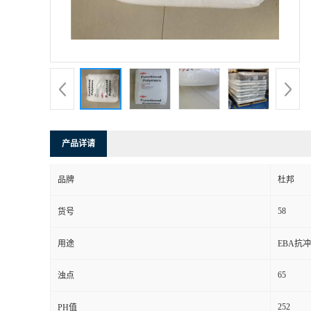
产品详请
品牌
杜邦
58
货号
用途
EBA抗冲
65
浊点
252
PH值