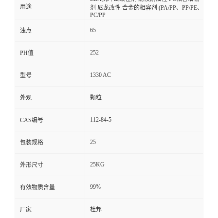
用途
剂 尼龙改性 合金的相容剂 (PA/PP、PP/PE、
PC/PP
65
浊点
252
PH值
1330 AC
型号
外观
颗粒
112-84-5
CAS编号
25
包装规格
25KG
外形尺寸
99%
有效物质含量
厂家
杜邦