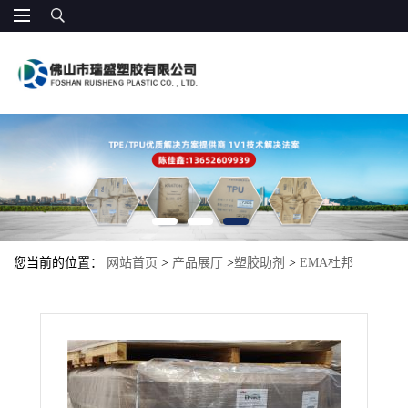
您当前的位置：
网站首页
>
产品展厅
>
塑胶助剂
>
EMA杜邦
1330AC 热熔级发泡级吹塑级 模塑 PC相容增韧剂 尼龙改性 合金的
相容剂