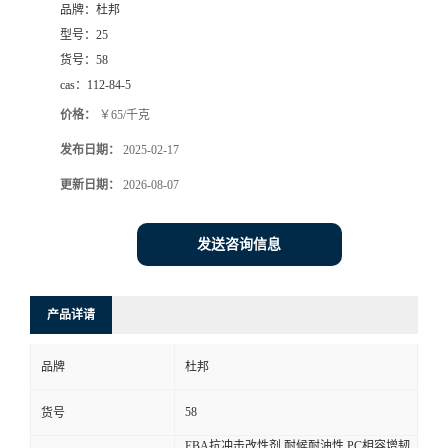
品牌：
杜邦
型号：
25
货号：
58
cas：
112-84-5
价格：
￥65/千克
发布日期：
2025-02-17
更新日期：
2026-08-07
发送咨询信息
产品详请
品牌
杜邦
58
货号
EBA抗冲击改性剂 耐候耐油性 PC相容增韧