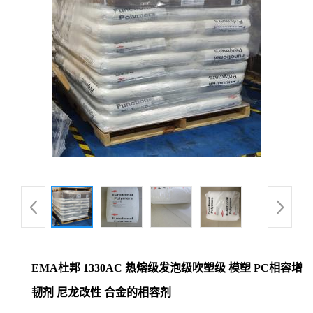
EMA杜邦 1330AC 热熔级发泡级吹塑级 模塑 PC相容增
韧剂 尼龙改性 合金的相容剂