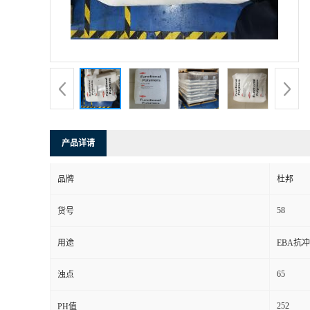
产品详请
品牌
杜邦
58
货号
用途
EBA抗冲
65
浊点
252
PH值