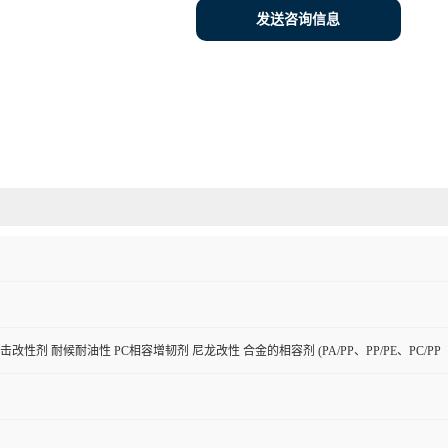
发送咨询信息
击改性剂 耐候耐油性 PC相容增韧剂 尼龙改性 合金的相容剂 (PA/PP、PP/PE、PC/PP