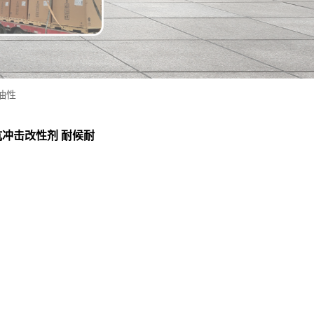
耐油性
A抗冲击改性剂 耐候耐