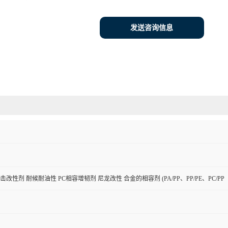
发送咨询信息
击改性剂 耐候耐油性 PC相容增韧剂 尼龙改性 合金的相容剂 (PA/PP、PP/PE、PC/PP