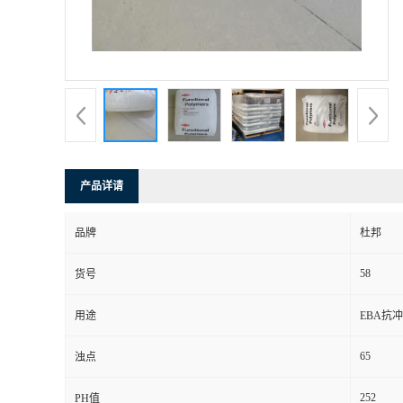
产品详请
品牌
杜邦
58
货号
用途
EBA抗冲
65
浊点
252
PH值