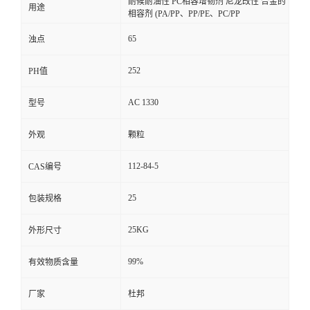
耐候耐油性 PC相容增韧剂 尼龙改性 合金的
用途
相容剂 (PA/PP、PP/PE、PC/PP
65
浊点
252
PH值
AC 1330
型号
外观
颗粒
112-84-5
CAS编号
25
包装规格
25KG
外形尺寸
99%
有效物质含量
厂家
杜邦