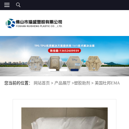
您当前的位置：
网站首页
>
产品展厅
>
塑胶助剂
>
美国杜邦EMA
AC1330 高填充 增韧剂相容剂 用PC/ABS改性增滑剂 耐候耐油性 PC
相容增韧剂