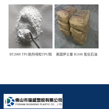
PE阻燃剂TPE无卤阻燃剂油
燃剂雾面剂耐黄变剂透明滑
墨阻燃剂 TPU抗黄变剂 抗黄
剂雾面滑剂防粘剂 TPU抗黄
变耐黄剂
变剂 抗黄变耐黄剂
BT2000 TPU助剂母粒TPU阻
美国伊士曼 R1100 氢化石油
燃剂雾面剂耐黄变剂透明滑
树脂 制品热熔胶压敏胶增粘
剂雾面滑剂防粘剂 TPU抗黄
适合助焊剂 改善快干性 高流
变剂
动性