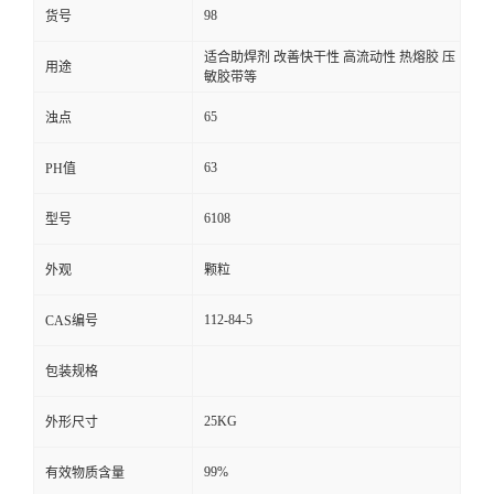
98
货号
适合助焊剂 改善快干性 高流动性 热熔胶 压
用途
敏胶带等
65
浊点
63
PH值
6108
型号
外观
颗粒
112-84-5
CAS编号
包装规格
25KG
外形尺寸
99%
有效物质含量