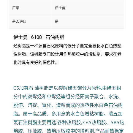
厂家
伊士曼
是否进口
是
伊士曼 6108 石油树脂
烃树脂是一种源自石化原料的低分子量完全氢化水白色热塑
性树脂。
该树脂专门设计用作热熔胶中的增粘剂，要求在老
化时具有良好的保色性。
C5加氢石 油树脂是以裂解碳五馏分为原料,由碳五组
分中的双烯烃和单烯烃等组分经阳离子聚合、水洗、
脱溶、汽提、氢化、造粒而成的热塑性水白色石油树
脂。属于高品质、多用途的水白色增粘树脂。碳五加
氢石油树脂主要用途:各种热熔胶,EVA热熔胶、SBS热
熔胶、压敏胶、热熔压敏胶中的增粘剂,产品耐热稳定