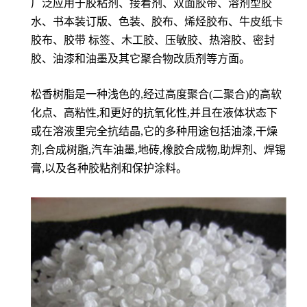
广泛应用于胶粘剂、接着剂、双面胶带、溶剂型胶
水、书本装订版、色装、胶布、烯烃胶布、牛皮纸卡
胶布、胶带 标签、木工胶、压敏胶、热溶胶、密封
胶、油漆和油墨及其它聚合物改质剂等方面。
松香树脂是一种浅色的,经过高度聚合(二聚合)的高软
化点、高粘性,和更好的抗氧化性,并且在液体状态下
或在溶液里完全抗结晶,它的多种用途包括油漆,干燥
剂,合成树脂,汽车油墨,地砖,橡胶合成物,助焊剂、焊锡
膏,以及各种胶粘剂和保护涂料。