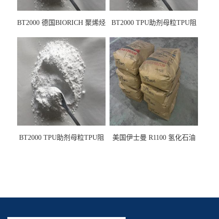
BT2000 德国BIORICH 聚烯烃
BT2000 TPU助剂母粒TPU阻
PE阻燃剂TPE无卤阻燃剂油
燃剂雾面剂耐黄变剂透明滑
墨阻燃剂 TPU抗黄变剂 抗黄
剂雾面滑剂防粘剂 TPU抗黄
变耐黄剂
变剂 抗黄变耐黄剂
BT2000 TPU助剂母粒TPU阻
美国伊士曼 R1100 氢化石油
燃剂雾面剂耐黄变剂透明滑
树脂 制品热熔胶压敏胶增粘
剂雾面滑剂防粘剂 TPU抗黄
适合助焊剂 改善快干性 高流
变剂
动性