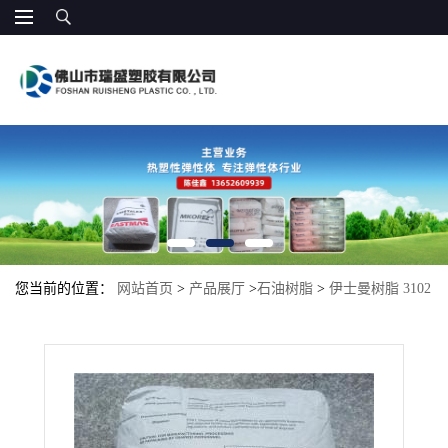
您当前的位置：
网站首页
>
产品展厅
>
石油树脂
>
伊士曼树脂 3102
水白加氢热粘性高温密封性 高流动性 特种胶带 轮胎 热熔胶 压敏胶
带