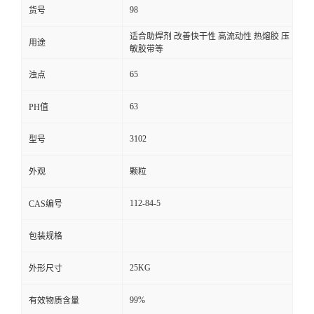
98
货号
适合助焊剂 改善快干性 高流动性 热熔胶 压
用途
敏胶带等
65
浊点
63
PH值
3102
型号
外观
颗粒
112-84-5
CAS编号
包装规格
25KG
外形尺寸
99%
有效物质含量