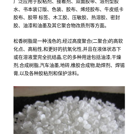
广泛应用于胶粘剂、接着剂、双面胶带、溶剂型胶
水、书本装订版、色装、胶布、烯烃胶布、牛皮纸卡
胶布、胶带 标签、木工胶、压敏胶、热溶胶、密封
胶、油漆和油墨及其它聚合物改质剂等方面。
松香树脂是一种浅色的,经过高度聚合(二聚合)的高软
化点、高粘性,和更好的抗氧化性,并且在液体状态下
或在溶液里完全抗结晶,它的多种用途包括油漆,干燥
剂,合成树脂,汽车油墨,地砖,橡胶合成物,助焊剂、焊锡
膏,以及各种胶粘剂和保护涂料。