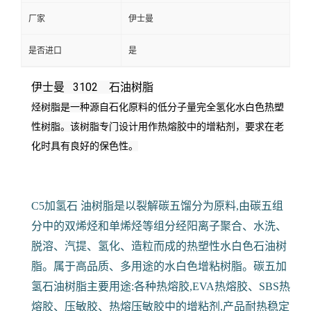
厂家
伊士曼
是否进口
是
伊士曼 3102 石油树脂
烃树脂是一种源自石化原料的低分子量完全氢化水白色热塑
性树脂。
该树脂专门设计用作热熔胶中的增粘剂，要求在老
化时具有良好的保色性。
C5加氢石 油树脂是以裂解碳五馏分为原料,由碳五组
分中的双烯烃和单烯烃等组分经阳离子聚合、水洗、
脱溶、汽提、氢化、造粒而成的热塑性水白色石油树
脂。属于高品质、多用途的水白色增粘树脂。碳五加
氢石油树脂主要用途:各种热熔胶,EVA热熔胶、SBS热
熔胶、压敏胶、热熔压敏胶中的增粘剂,产品耐热稳定