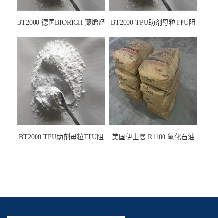
BT2000 德国BIORICH 聚烯烃
BT2000 TPU助剂母粒TPU阻
PE阻燃剂TPE无卤阻燃剂油
燃剂雾面剂耐黄变剂透明滑
墨阻燃剂 TPU抗黄变剂 抗黄
剂雾面滑剂防粘剂 TPU抗黄
变耐黄剂
变剂 抗黄变耐黄剂
BT2000 TPU助剂母粒TPU阻
美国伊士曼 R1100 氢化石油
燃剂雾面剂耐黄变剂透明滑
树脂 制品热熔胶压敏胶增粘
剂雾面滑剂防粘剂 TPU抗黄
适合助焊剂 改善快干性 高流
变剂
动性