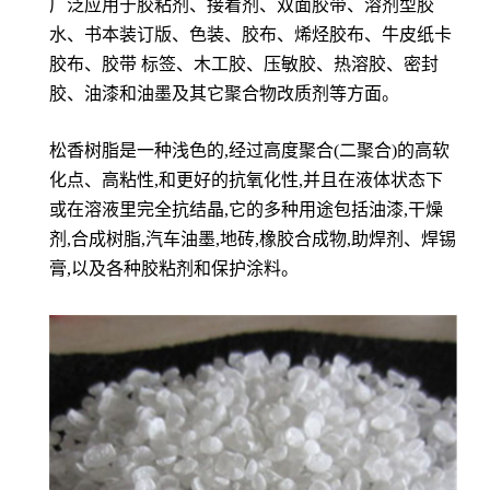
广泛应用于胶粘剂、接着剂、双面胶带、溶剂型胶
水、书本装订版、色装、胶布、烯烃胶布、牛皮纸卡
胶布、胶带 标签、木工胶、压敏胶、热溶胶、密封
胶、油漆和油墨及其它聚合物改质剂等方面。
松香树脂是一种浅色的,经过高度聚合(二聚合)的高软
化点、高粘性,和更好的抗氧化性,并且在液体状态下
或在溶液里完全抗结晶,它的多种用途包括油漆,干燥
剂,合成树脂,汽车油墨,地砖,橡胶合成物,助焊剂、焊锡
膏,以及各种胶粘剂和保护涂料。