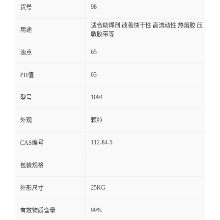
98
货号
适合助焊剂 改善快干性 高流动性 热熔胶 压
用途
敏胶带等
65
浊点
63
PH值
1094
型号
外观
颗粒
112-84-5
CAS编号
包装规格
25KG
外形尺寸
99%
有效物质含量