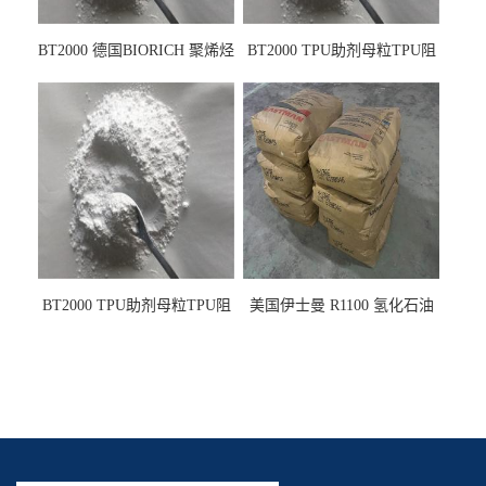
BT2000 德国BIORICH 聚烯烃
BT2000 TPU助剂母粒TPU阻
PE阻燃剂TPE无卤阻燃剂油
燃剂雾面剂耐黄变剂透明滑
墨阻燃剂 TPU抗黄变剂 抗黄
剂雾面滑剂防粘剂 TPU抗黄
变耐黄剂
变剂 抗黄变耐黄剂
BT2000 TPU助剂母粒TPU阻
美国伊士曼 R1100 氢化石油
燃剂雾面剂耐黄变剂透明滑
树脂 制品热熔胶压敏胶增粘
剂雾面滑剂防粘剂 TPU抗黄
适合助焊剂 改善快干性 高流
变剂
动性