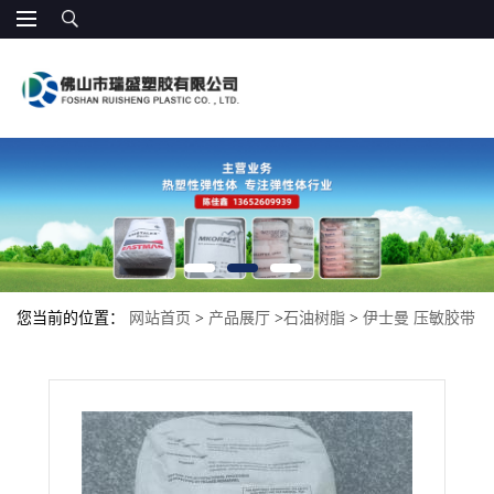
您当前的位置：
网站首页
>
产品展厅
>
石油树脂
>
伊士曼 压敏胶带
1094 水白色单体树脂 完全氢化胶粘剂 增粘剂 热熔压敏胶 涂料