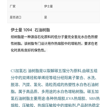
厂家
伊士曼
是否进口
是
伊士曼 1094 石油树脂
烃树脂是一种源自石化原料的低分子量完全氢化水白色热塑
性树脂。
该树脂专门设计用作热熔胶中的增粘剂，要求在老
化时具有良好的保色性。
C5加氢石 油树脂是以裂解碳五馏分为原料,由碳五组
分中的双烯烃和单烯烃等组分经阳离子聚合、水洗、
脱溶、汽提、氢化、造粒而成的热塑性水白色石油树
脂。属于高品质、多用途的水白色增粘树脂。碳五加
氢石油树脂主要用途:各种热熔胶,EVA热熔胶、SBS热
熔胶、压敏胶、热熔压敏胶中的增粘剂,产品耐热稳定