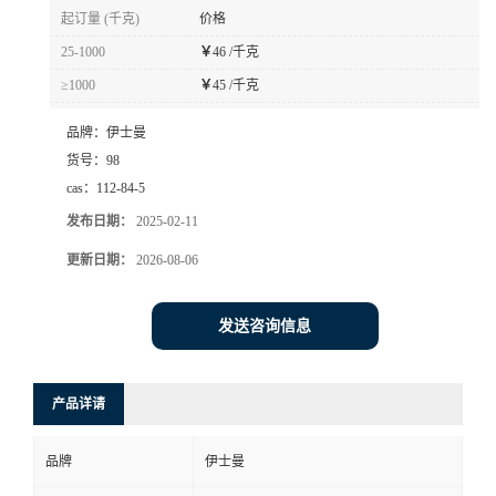
起订量 (千克)
价格
25-1000
￥
46 /千克
≥1000
￥
45 /千克
品牌：
伊士曼
货号：
98
cas：
112-84-5
发布日期：
2025-02-11
更新日期：
2026-08-06
发送咨询信息
产品详请
品牌
伊士曼