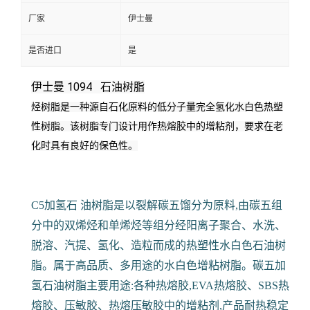
厂家
伊士曼
是否进口
是
伊士曼 1094 石油树脂
烃树脂是一种源自石化原料的低分子量完全氢化水白色热塑
性树脂。
该树脂专门设计用作热熔胶中的增粘剂，要求在老
化时具有良好的保色性。
C5加氢石 油树脂是以裂解碳五馏分为原料,由碳五组
分中的双烯烃和单烯烃等组分经阳离子聚合、水洗、
脱溶、汽提、氢化、造粒而成的热塑性水白色石油树
脂。属于高品质、多用途的水白色增粘树脂。碳五加
氢石油树脂主要用途:各种热熔胶,EVA热熔胶、SBS热
熔胶、压敏胶、热熔压敏胶中的增粘剂,产品耐热稳定