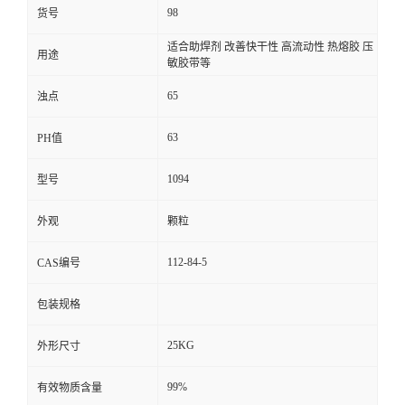
98
货号
适合助焊剂 改善快干性 高流动性 热熔胶 压
用途
敏胶带等
65
浊点
63
PH值
1094
型号
外观
颗粒
112-84-5
CAS编号
包装规格
25KG
外形尺寸
99%
有效物质含量