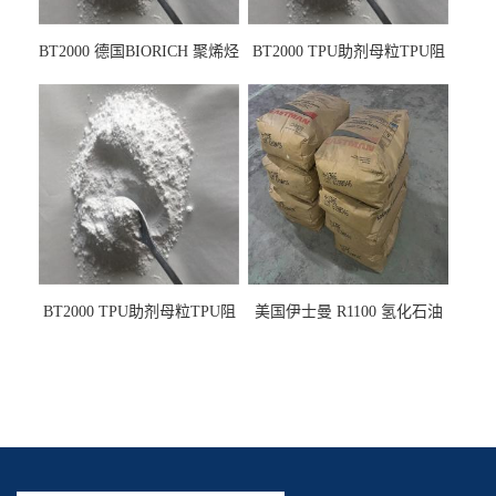
BT2000 德国BIORICH 聚烯烃
BT2000 TPU助剂母粒TPU阻
PE阻燃剂TPE无卤阻燃剂油
燃剂雾面剂耐黄变剂透明滑
墨阻燃剂 TPU抗黄变剂 抗黄
剂雾面滑剂防粘剂 TPU抗黄
变耐黄剂
变剂 抗黄变耐黄剂
BT2000 TPU助剂母粒TPU阻
美国伊士曼 R1100 氢化石油
燃剂雾面剂耐黄变剂透明滑
树脂 制品热熔胶压敏胶增粘
剂雾面滑剂防粘剂 TPU抗黄
适合助焊剂 改善快干性 高流
变剂
动性