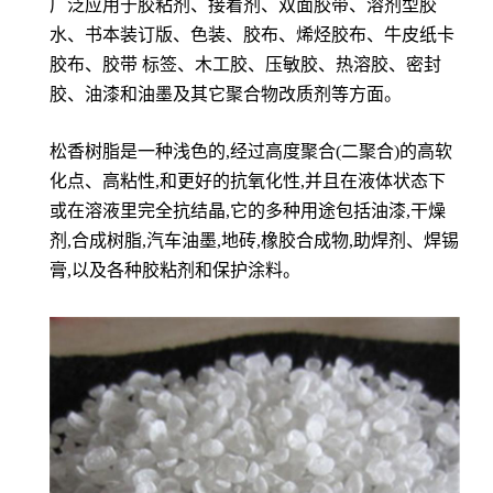
广泛应用于胶粘剂、接着剂、双面胶带、溶剂型胶
水、书本装订版、色装、胶布、烯烃胶布、牛皮纸卡
胶布、胶带 标签、木工胶、压敏胶、热溶胶、密封
胶、油漆和油墨及其它聚合物改质剂等方面。
松香树脂是一种浅色的,经过高度聚合(二聚合)的高软
化点、高粘性,和更好的抗氧化性,并且在液体状态下
或在溶液里完全抗结晶,它的多种用途包括油漆,干燥
剂,合成树脂,汽车油墨,地砖,橡胶合成物,助焊剂、焊锡
膏,以及各种胶粘剂和保护涂料。