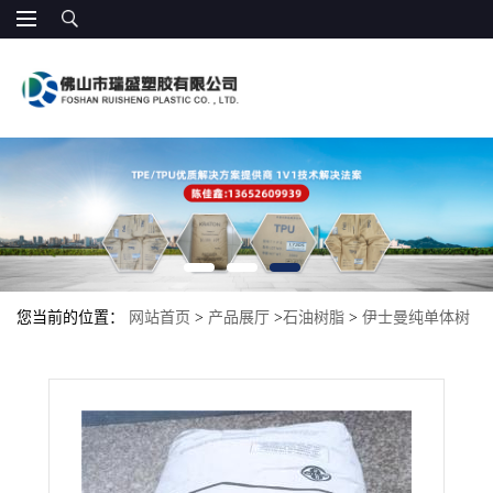
您当前的位置：
网站首页
>
产品展厅
>
石油树脂
>
伊士曼纯单体树
脂 1094 耐酸耐碱 特殊胶带 包装胶带 适合助焊剂 改善快干性 高流
动性