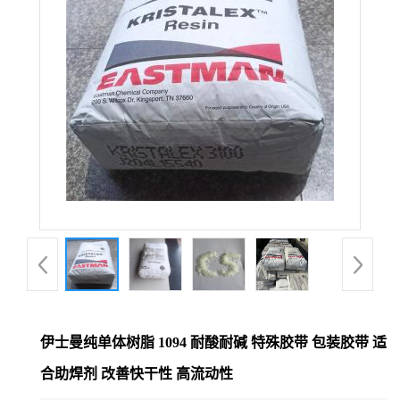
伊士曼纯单体树脂 1094 耐酸耐碱 特殊胶带 包装胶带 适
合助焊剂 改善快干性 高流动性