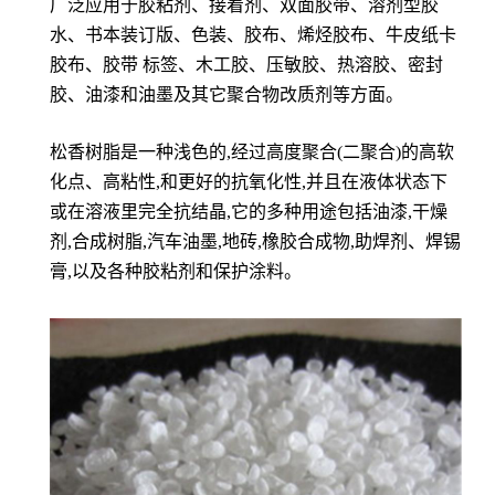
广泛应用于胶粘剂、接着剂、双面胶带、溶剂型胶
水、书本装订版、色装、胶布、烯烃胶布、牛皮纸卡
胶布、胶带 标签、木工胶、压敏胶、热溶胶、密封
胶、油漆和油墨及其它聚合物改质剂等方面。
松香树脂是一种浅色的,经过高度聚合(二聚合)的高软
化点、高粘性,和更好的抗氧化性,并且在液体状态下
或在溶液里完全抗结晶,它的多种用途包括油漆,干燥
剂,合成树脂,汽车油墨,地砖,橡胶合成物,助焊剂、焊锡
膏,以及各种胶粘剂和保护涂料。