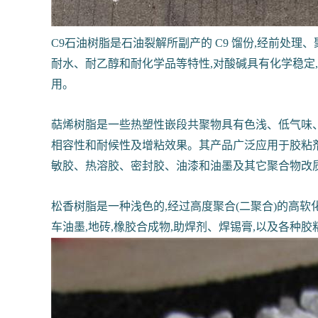
C9石油树脂是石油裂解所副产的 C9 馏份,经前处理、
耐水、耐乙醇和耐化学品等特性,对酸碱具有化学稳定
用。
萜烯树脂是一些热塑性嵌段共聚物具有色浅、低气味、高
相容性和耐候性及增粘效果。其产品广泛应用于胶粘
敏胶、热溶胶、密封胶、油漆和油墨及其它聚合物改
松香树脂是一种浅色的,经过高度聚合(二聚合)的高软
车油墨,地砖,橡胶合成物,助焊剂、焊锡膏,以及各种