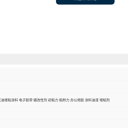
光油增粘涂料 电子胶带 蜡改性剂 初粘力 粘附力 办公用胶 涂料油漆 增粘剂