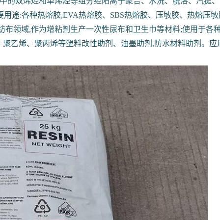
组分中的双烯烃和单烯烃等组分经阳离子聚合、水洗、脱溶、汽提
途:各种热熔胶,EVA热熔胶、SBS热熔胶、压敏胶、热熔压敏
应用于无纺布领域,作为增粘剂生产一次性尿布和卫生巾等材料;使用
、聚乙烯、聚丙烯等塑料改性助剂、油墨助剂,防水材料助剂。