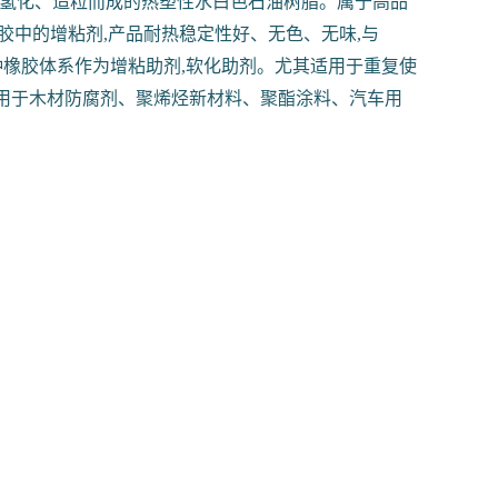
、氢化、造粒而成的热塑性水白色石油树脂。属于高品
胶中的增粘剂,产品耐热稳定性好、无色、无味,与
于各种橡胶体系作为增粘助剂,软化助剂。尤其适用于重复使
应用于木材防腐剂、聚烯烃新材料、聚酯涂料、汽车用