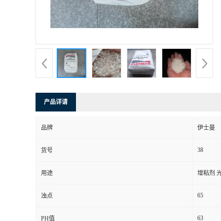
产品详请
品牌
伊士曼
38
货号
用途
增粘剂 
65
浊点
63
PH值