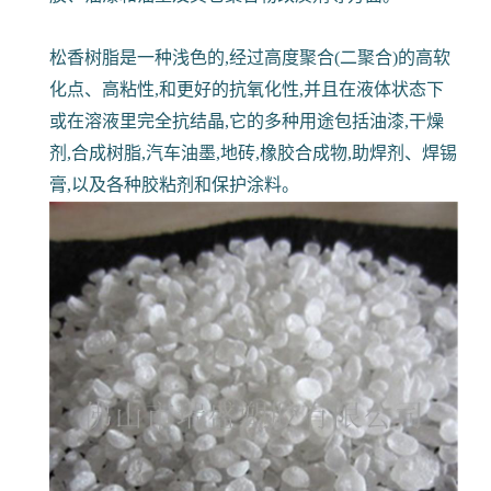
松香树脂是一种浅色的,经过高度聚合(二聚合)的高软
化点、高粘性,和更好的抗氧化性,并且在液体状态下
或在溶液里完全抗结晶,它的多种用途包括油漆,干燥
剂,合成树脂,汽车油墨,地砖,橡胶合成物,助焊剂、焊锡
膏,以及各种胶粘剂和保护涂料。