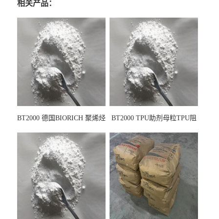
相关产品：
BT2000 德国BIORICH 聚烯烃
BT2000 TPU助剂母粒TPU阻
PE阻燃剂TPE无卤阻燃剂油
燃剂雾面剂耐黄变剂透明滑
墨阻燃剂 TPU抗黄变剂 抗黄
剂雾面滑剂防粘剂 TPU抗黄
变耐黄剂
变剂 抗黄变耐黄剂