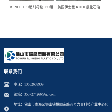
BT2000 TPU助剂母粒TPU阻
美国伊士曼 R1100 氢化石油
燃剂雾面剂耐黄变剂透明滑
树脂 制品热熔胶压敏胶增粘
剂雾面滑剂防粘剂 TPU抗黄
适合助焊剂 改善快干性 高流
变剂
动性
联系我们
电话：
13652609939
邮箱：
3557274266@qq.com
地址：佛山市南海区狮山镇桃园东路99号力合科技产业中心10