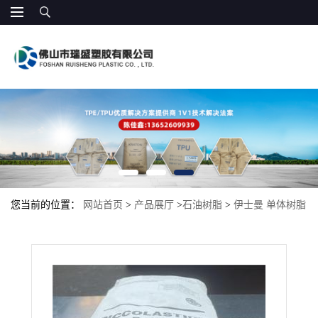
您当前的位置：
网站首页
>
产品展厅
>
石油树脂
>
伊士曼 单体树脂
Kristalex 3100LV 包装增粘助剂 热熔胶 双面胶带、溶剂型胶水