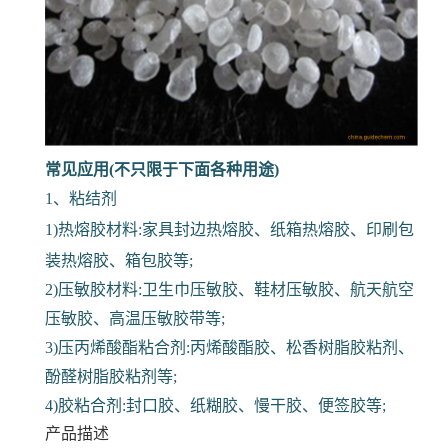
常见应用(不只限于下面各种用途)
1、粘结剂
1)热熔胶材料:家具封边热熔胶、纸箱热熔胶、印刷包
装热熔胶、箱包胶等;
2)压敏胶材料:卫生巾压敏胶、鞋材压敏胶、航天航空
压敏胶、高温压敏胶带等;
3)压丙烯酸酯粘合剂:丙烯酸酯胶、松香树脂胶粘剂、
酚醛树脂胶粘剂等;
4)胶粘合剂:封口胶、纸糊胶、慢干胶、便签胶等;
产品描述