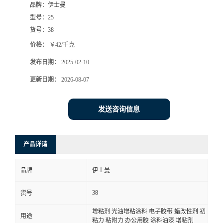
品牌：
伊士曼
型号：
25
货号：
38
价格：
￥42/千克
发布日期：
2025-02-10
更新日期：
2026-08-07
发送咨询信息
产品详请
品牌
伊士曼
38
货号
增粘剂 光油增粘涂料 电子胶带 蜡改性剂 初
用途
粘力 粘附力 办公用胶 涂料油漆 增粘剂