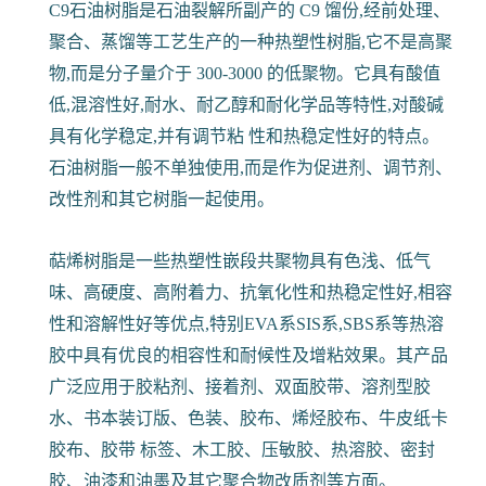
C9石油树脂是石油裂解所副产的 C9 馏份,经前处理、
聚合、蒸馏等工艺生产的一种热塑性树脂,它不是高聚
物,而是分子量介于 300-3000 的低聚物。它具有酸值
低,混溶性好,耐水、耐乙醇和耐化学品等特性,对酸碱
具有化学稳定,并有调节粘 性和热稳定性好的特点。
石油树脂一般不单独使用,而是作为促进剂、调节剂、
改性剂和其它树脂一起使用。
萜烯树脂是一些热塑性嵌段共聚物具有色浅、低气
味、高硬度、高附着力、抗氧化性和热稳定性好,相容
性和溶解性好等优点,特别EVA系SIS系,SBS系等热溶
胶中具有优良的相容性和耐候性及增粘效果。其产品
广泛应用于胶粘剂、接着剂、双面胶带、溶剂型胶
水、书本装订版、色装、胶布、烯烃胶布、牛皮纸卡
胶布、胶带 标签、木工胶、压敏胶、热溶胶、密封
胶、油漆和油墨及其它聚合物改质剂等方面。