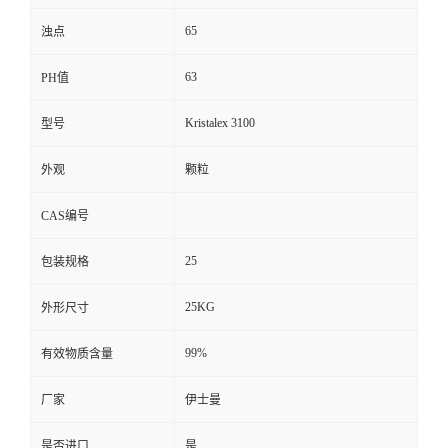
65
浊点
63
PH值
Kristalex 3100
型号
外观
颗粒
CAS编号
25
包装规格
25KG
外形尺寸
99%
有效物质含量
厂家
伊士曼
是否进口
是