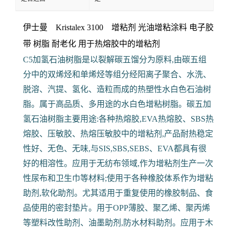
伊士曼 Kristalex 3100 增粘剂 光油增粘涂料 电子胶
带
树脂 耐老化 用于热熔胶中的增粘剂
C5加氢石油树脂是以裂解碳五馏分为原料,由碳五组
分中的双烯烃和单烯烃等组分经阳离子聚合、水洗、
脱溶、汽提、氢化、造粒而成的热塑性水白色石油树
脂。属于高品质、多用途的水白色增粘树脂。碳五加
氢石油树脂主要用途:各种热熔胶,EVA热熔胶、SBS热
熔胶、压敏胶、热熔压敏胶中的增粘剂,产品耐热稳定
性好、无色、无味,与SIS,SBS,SEBS、EVA都具有很
好的相溶性。应用于无纺布领域,作为增粘剂生产一次
性尿布和卫生巾等材料;使用于各种橡胶体系作为增粘
助剂,软化助剂。尤其适用于重复使用的橡胶制品、食
品使用的密封垫片。用于OPP薄胶、聚乙烯、聚丙烯
等塑料改性助剂、油墨助剂,防水材料助剂。应用于木