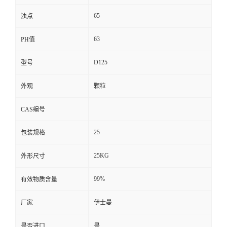
65
浊点
63
PH值
D125
型号
外观
颗粒
CAS编号
25
包装规格
25KG
外形尺寸
99%
有效物质含量
厂家
伊士曼
是否进口
是