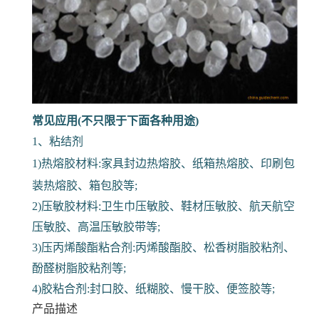
常见应用(不只限于下面各种用途)
1、粘结剂
1)热熔胶材料:家具封边热熔胶、纸箱热熔胶、印刷包
装热熔胶、箱包胶等;
2)压敏胶材料:卫生巾压敏胶、鞋材压敏胶、航天航空
压敏胶、高温压敏胶带等;
3)压丙烯酸酯粘合剂:丙烯酸酯胶、松香树脂胶粘剂、
酚醛树脂胶粘剂等;
4)胶粘合剂:封口胶、纸糊胶、慢干胶、便签胶等;
产品描述