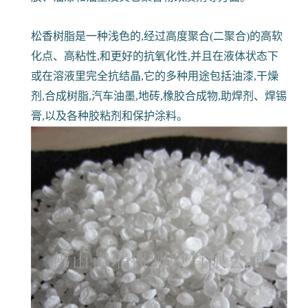
松香树脂是一种浅色的,经过高度聚合(二聚合)的高软
化点、高粘性,和更好的抗氧化性,并且在液体状态下
或在溶液里完全抗结晶,它的多种用途包括油漆,干燥
剂,合成树脂,汽车油墨,地砖,橡胶合成物,助焊剂、焊锡
膏,以及各种胶粘剂和保护涂料。