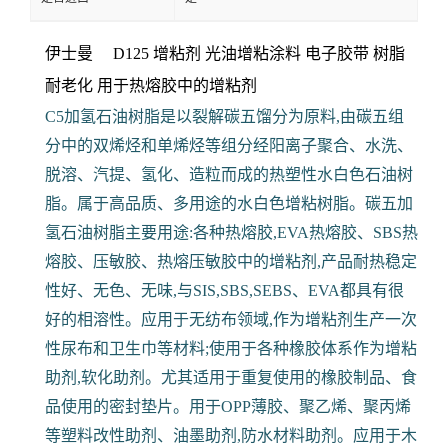
伊士曼 D125 增粘剂 光油增粘涂料 电子胶带
树脂
耐老化 用于热熔胶中的增粘剂
C5加氢石油树脂是以裂解碳五馏分为原料,由碳五组
分中的双烯烃和单烯烃等组分经阳离子聚合、水洗、
脱溶、汽提、氢化、造粒而成的热塑性水白色石油树
脂。属于高品质、多用途的水白色增粘树脂。碳五加
氢石油树脂主要用途:各种热熔胶,EVA热熔胶、SBS热
熔胶、压敏胶、热熔压敏胶中的增粘剂,产品耐热稳定
性好、无色、无味,与SIS,SBS,SEBS、EVA都具有很
好的相溶性。应用于无纺布领域,作为增粘剂生产一次
性尿布和卫生巾等材料;使用于各种橡胶体系作为增粘
助剂,软化助剂。尤其适用于重复使用的橡胶制品、食
品使用的密封垫片。用于OPP薄胶、聚乙烯、聚丙烯
等塑料改性助剂、油墨助剂,防水材料助剂。应用于木