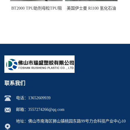
BT2000 TPU助剂母粒TPU阻
美国伊士曼 R1100 氢化石油
燃剂雾面剂耐黄变剂透明滑
树脂 制品热熔胶压敏胶增粘
剂雾面滑剂防粘剂 TPU抗黄
适合助焊剂 改善快干性 高流
变剂
动性
联系我们
电话：
13652609939
邮箱：
3557274266@qq.com
地址：佛山市南海区狮山镇桃园东路99号力合科技产业中心10