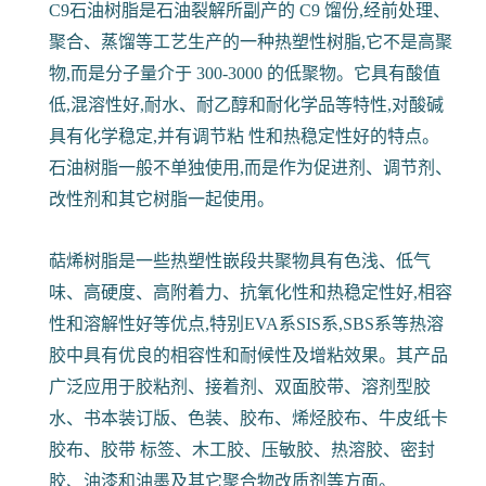
C9石油树脂是石油裂解所副产的 C9 馏份,经前处理、
聚合、蒸馏等工艺生产的一种热塑性树脂,它不是高聚
物,而是分子量介于 300-3000 的低聚物。它具有酸值
低,混溶性好,耐水、耐乙醇和耐化学品等特性,对酸碱
具有化学稳定,并有调节粘 性和热稳定性好的特点。
石油树脂一般不单独使用,而是作为促进剂、调节剂、
改性剂和其它树脂一起使用。
萜烯树脂是一些热塑性嵌段共聚物具有色浅、低气
味、高硬度、高附着力、抗氧化性和热稳定性好,相容
性和溶解性好等优点,特别EVA系SIS系,SBS系等热溶
胶中具有优良的相容性和耐候性及增粘效果。其产品
广泛应用于胶粘剂、接着剂、双面胶带、溶剂型胶
水、书本装订版、色装、胶布、烯烃胶布、牛皮纸卡
胶布、胶带 标签、木工胶、压敏胶、热溶胶、密封
胶、油漆和油墨及其它聚合物改质剂等方面。