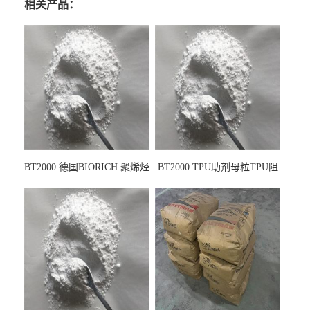
相关产品：
BT2000 德国BIORICH 聚烯烃
BT2000 TPU助剂母粒TPU阻
PE阻燃剂TPE无卤阻燃剂油
燃剂雾面剂耐黄变剂透明滑
墨阻燃剂 TPU抗黄变剂 抗黄
剂雾面滑剂防粘剂 TPU抗黄
变耐黄剂
变剂 抗黄变耐黄剂