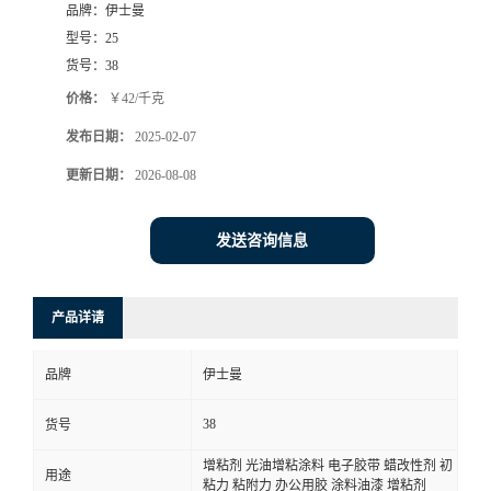
品牌：
伊士曼
型号：
25
货号：
38
价格：
￥42/千克
发布日期：
2025-02-07
更新日期：
2026-08-08
发送咨询信息
产品详请
品牌
伊士曼
38
货号
增粘剂 光油增粘涂料 电子胶带 蜡改性剂 初
用途
粘力 粘附力 办公用胶 涂料油漆 增粘剂