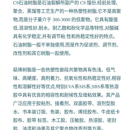
C9石油树脂是石油裂解所副产的 C9 馏份,经前处理、
聚合、蒸馏等工艺生产的一种热塑性树脂,它不是高聚
物,而是分子量介于 300-3000 的低聚物。它具有酸值
低,混溶性好,耐水、耐乙醇和耐化学品等特性,对酸碱
具有化学稳定,并有调节粘 性和热稳定性好的特点。
石油树脂一般不单独使用,而是作为促进剂、调节剂、
改性剂和其它树脂一起使用。
萜烯树脂是一些热塑性嵌段共聚物具有色浅、低气
味、高硬度、高附着力、抗氧化性和热稳定性好,相容
性和溶解性好等优点,特别EVA系SIS系,SBS系等热溶
胶中具有优良的相容性和耐候性及增粘效果。其产品
广泛应用于胶粘剂、接着剂、双面胶带、溶剂型胶
水、书本装订版、色装、胶布、烯烃胶布、牛皮纸卡
胶布、胶带 标签、木工胶、压敏胶、热溶胶、密封
胶、油漆和油墨及其它聚合物改质剂等方面。