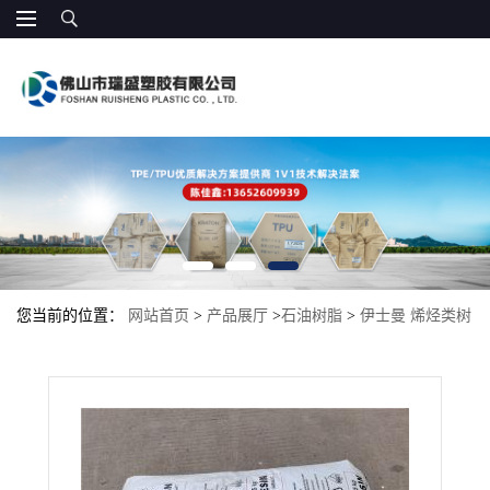
您当前的位置：
网站首页
>
产品展厅
>
石油树脂
>
伊士曼 烯烃类树
脂 Kristalex F100 压敏胶 热熔压敏胶中 增粘剂 光油增粘涂料 电子胶
带