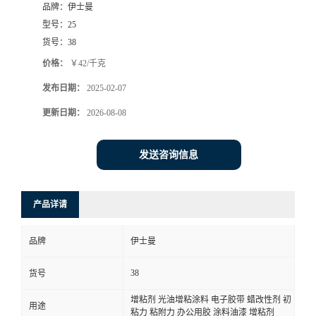
品牌：
伊士曼
型号：
25
货号：
38
价格：
￥42/千克
发布日期：
2025-02-07
更新日期：
2026-08-08
发送咨询信息
产品详请
品牌
伊士曼
38
货号
增粘剂 光油增粘涂料 电子胶带 蜡改性剂 初
用途
粘力 粘附力 办公用胶 涂料油漆 增粘剂