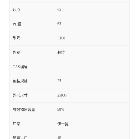
65
浊点
63
PH值
F100
型号
外观
颗粒
CAS编号
25
包装规格
25KG
外形尺寸
99%
有效物质含量
厂家
伊士曼
是否进口
是