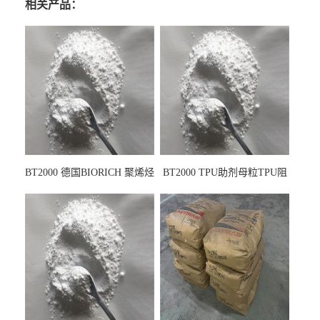
相关产品：
BT2000 德国BIORICH 聚烯烃
BT2000 TPU助剂母粒TPU阻
PE阻燃剂TPE无卤阻燃剂油
燃剂雾面剂耐黄变剂透明滑
墨阻燃剂 TPU抗黄变剂 抗黄
剂雾面滑剂防粘剂 TPU抗黄
变耐黄剂
变剂 抗黄变耐黄剂