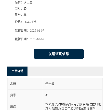
品牌：
伊士曼
型号：
25
货号：
38
价格：
￥42/千克
发布日期：
2025-02-07
更新日期：
2026-08-06
发送咨询信息
产品详请
品牌
伊士曼
38
货号
增粘剂 光油增粘涂料 电子胶带 蜡改性剂 初
用途
粘力 粘附力 办公用胶 涂料油漆 增粘剂