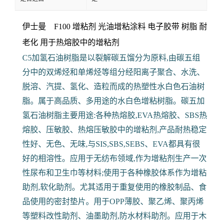
伊士曼 F100 增粘剂 光油增粘涂料 电子胶带
树脂 耐
老化 用于热熔胶中的增粘剂
C5加氢石油树脂是以裂解碳五馏分为原料,由碳五组
分中的双烯烃和单烯烃等组分经阳离子聚合、水洗、
脱溶、汽提、氢化、造粒而成的热塑性水白色石油树
脂。属于高品质、多用途的水白色增粘树脂。碳五加
氢石油树脂主要用途:各种热熔胶,EVA热熔胶、SBS热
熔胶、压敏胶、热熔压敏胶中的增粘剂,产品耐热稳定
性好、无色、无味,与SIS,SBS,SEBS、EVA都具有很
好的相溶性。应用于无纺布领域,作为增粘剂生产一次
性尿布和卫生巾等材料;使用于各种橡胶体系作为增粘
助剂,软化助剂。尤其适用于重复使用的橡胶制品、食
品使用的密封垫片。用于OPP薄胶、聚乙烯、聚丙烯
等塑料改性助剂、油墨助剂,防水材料助剂。应用于木