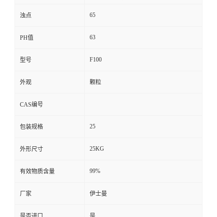
65
浊点
63
PH值
F100
型号
外观
颗粒
CAS编号
25
包装规格
25KG
外形尺寸
99%
有效物质含量
厂家
伊士曼
是否进口
是