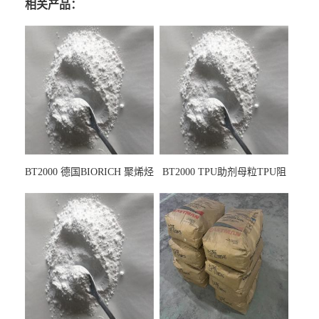
相关产品：
BT2000 德国BIORICH 聚烯烃
BT2000 TPU助剂母粒TPU阻
PE阻燃剂TPE无卤阻燃剂油
燃剂雾面剂耐黄变剂透明滑
墨阻燃剂 TPU抗黄变剂 抗黄
剂雾面滑剂防粘剂 TPU抗黄
变耐黄剂
变剂 抗黄变耐黄剂