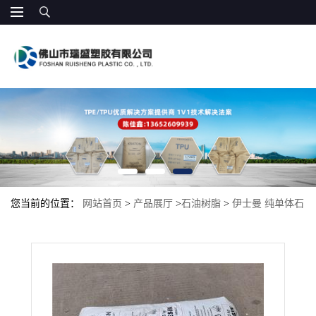
您当前的位置：
网站首页
>
产品展厅
>
石油树脂
>
伊士曼 纯单体石
油树脂Kristalex F100 高内聚力 电子胶带 蜡改性剂 SBS热熔胶、压
敏胶