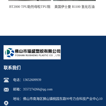
BT2000 TPU助剂母粒TPU阻
美国伊士曼 R1100 氢化石油
燃剂雾面剂耐黄变剂透明滑
树脂 制品热熔胶压敏胶增粘
剂雾面滑剂防粘剂 TPU抗黄
适合助焊剂 改善快干性 高流
变剂
动性
联系我们
电话：
13652609939
邮箱：
3557274266@qq.com
地址：佛山市南海区狮山镇桃园东路99号力合科技产业中心10