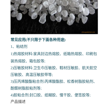
常见应用(不只限于下面各种用途)
1、粘结剂
1)热熔胶材料:家具封边热熔胶、纸箱热熔胶、印刷包
装热熔胶、箱包胶等;
2)压敏胶材料:卫生巾压敏胶、鞋材压敏胶、航天航空
压敏胶、高温压敏胶带等;
3)压丙烯酸酯粘合剂:丙烯酸酯胶、松香树脂胶粘剂、
酚醛树脂胶粘剂等;
4)胶粘合剂:封口胶、纸糊胶、慢干胶、便签胶等;
产品描述