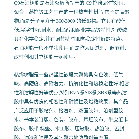
C9石油树脂是石油裂解所副产的 C9 馏份,经前处理、
聚合、蒸馏等工艺生产的一种热塑性树脂,它不是高聚
物,而是分子量介于 300-3000 的低聚物。它具有酸值
低,混溶性好,耐水、耐乙醇和耐化学品等特性,对酸碱
具有化学稳定,并有调节粘 性和热稳定性好的特点。
石油树脂一般不单独使用,而是作为促进剂、调节剂、
改性剂和其它树脂一起使用。
萜烯树脂是一些热塑性嵌段共聚物具有色浅、低气
味、高硬度、高附着力、抗氧化性和热稳定性好,相容
性和溶解性好等优点,特别EVA系SIS系,SBS系等热溶
胶中具有优良的相容性和耐候性及增粘效果。其产品
广泛应用于胶粘剂、接着剂、双面胶带、溶剂型胶
水、书本装订版、色装、胶布、烯烃胶布、牛皮纸卡
胶布、胶带 标签、木工胶、压敏胶、热溶胶、密封
胶、油漆和油墨及其它聚合物改质剂等方面。