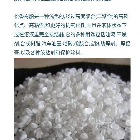
松香树脂是一种浅色的,经过高度聚合(二聚合)的高软
化点、高粘性,和更好的抗氧化性,并且在液体状态下
或在溶液里完全抗结晶,它的多种用途包括油漆,干燥
剂,合成树脂,汽车油墨,地砖,橡胶合成物,助焊剂、焊锡
膏,以及各种胶粘剂和保护涂料。