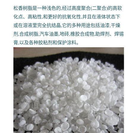
松香树脂是一种浅色的,经过高度聚合(二聚合)的高软
化点、高粘性,和更好的抗氧化性,并且在液体状态下
或在溶液里完全抗结晶,它的多种用途包括油漆,干燥
剂,合成树脂,汽车油墨,地砖,橡胶合成物,助焊剂、焊锡
膏,以及各种胶粘剂和保护涂料。