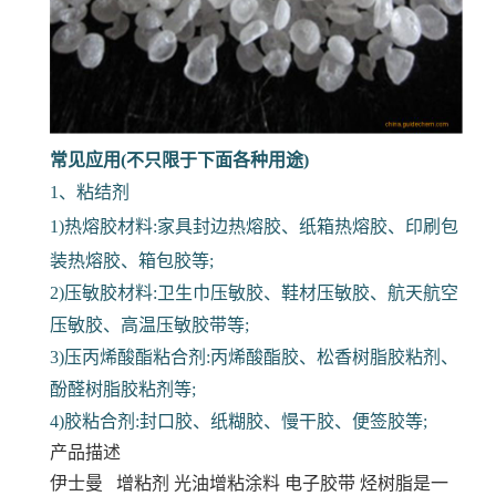
常见应用(不只限于下面各种用途)
1、粘结剂
1)热熔胶材料:家具封边热熔胶、纸箱热熔胶、印刷包
装热熔胶、箱包胶等;
2)压敏胶材料:卫生巾压敏胶、鞋材压敏胶、航天航空
压敏胶、高温压敏胶带等;
3)压丙烯酸酯粘合剂:丙烯酸酯胶、松香树脂胶粘剂、
酚醛树脂胶粘剂等;
4)胶粘合剂:封口胶、纸糊胶、慢干胶、便签胶等;
产品描述
伊士曼 增粘剂 光油增粘涂料 电子胶带
烃树脂是一