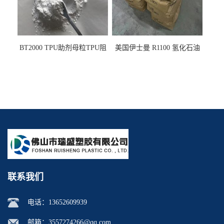
BT2000 TPU助剂母粒TPU阻
美国伊士曼 R1100 氢化石油
燃剂雾面剂耐黄变剂透明滑
树脂 制品热熔胶压敏胶增粘
剂雾面滑剂防粘剂 TPU抗黄
适合助焊剂 改善快干性 高流
变剂
动性
联系我们
电话：
13652609939
邮箱：
3557274266@qq.com