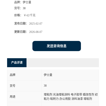
品牌：
伊士曼
货号：
38
价格：
￥42/千克
发布日期：
2025-02-07
更新日期：
2026-08-07
发送咨询信息
产品详请
品牌
伊士曼
38
货号
增粘剂 光油增粘涂料 电子胶带 蜡改性剂 初
用途
粘力 粘附力 办公用胶 涂料油漆 增粘剂