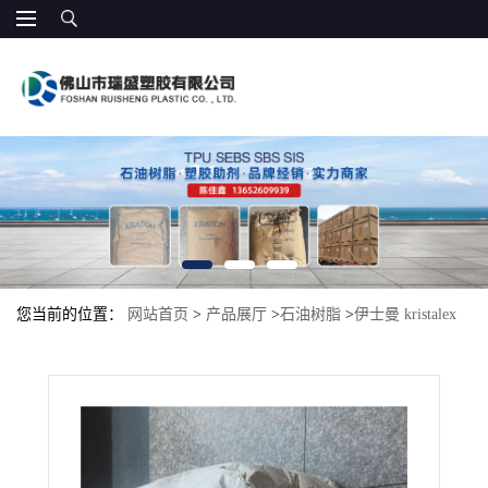
您当前的位置：
网站首页
>
产品展厅
>
石油树脂
>
伊士曼 kristalex
3100 纯单体树脂 增加TPE包胶附着力 增粘剂 光油增粘涂料 胶粘剂
和保护涂料