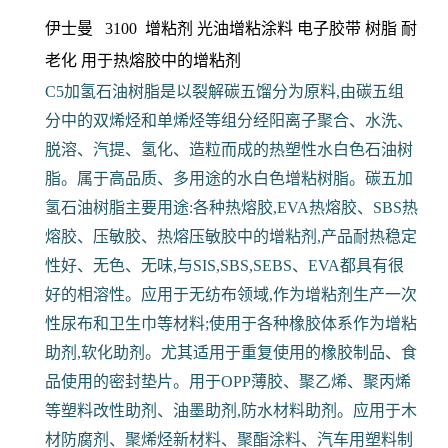
伊士曼 3100 增粘剂 光油增粘涂料 电子胶带
树脂 耐
老化 用于热熔胶中的增粘剂
C5加氢石油树脂是以裂解碳五馏分为原料,由碳五组
分中的双烯烃和单烯烃等组分经阳离子聚合、水洗、
脱溶、汽提、氢化、造粒而成的热塑性水白色石油树
脂。属于高品质、多用途的水白色增粘树脂。碳五加
氢石油树脂主要用途:各种热熔胶,EVA热熔胶、SBS热
熔胶、压敏胶、热熔压敏胶中的增粘剂,产品耐热稳定
性好、无色、无味,与SIS,SBS,SEBS、EVA都具有很
好的相溶性。应用于无纺布领域,作为增粘剂生产一次
性尿布和卫生巾等材料;使用于各种橡胶体系作为增粘
助剂,软化助剂。尤其适用于重复使用的橡胶制品、食
品使用的密封垫片。用于OPP薄胶、聚乙烯、聚丙烯
等塑料改性助剂、油墨助剂,防水材料助剂。应用于木
材防腐剂、聚烯烃新材料、聚酯涂料、汽车用塑料制