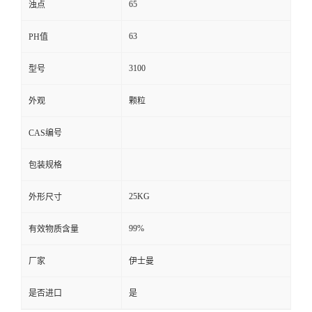
65
浊点
63
PH值
3100
型号
外观
颗粒
CAS编号
包装规格
25KG
外形尺寸
99%
有效物质含量
厂家
伊士曼
是否进口
是