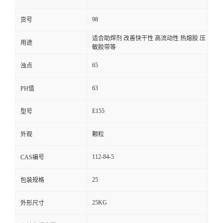
98
货号
适合助焊剂 改善快干性 高流动性 热熔胶 压
用途
敏胶带等
65
浊点
63
PH值
E155
型号
外观
颗粒
112-84-5
CAS编号
25
包装规格
25KG
外形尺寸