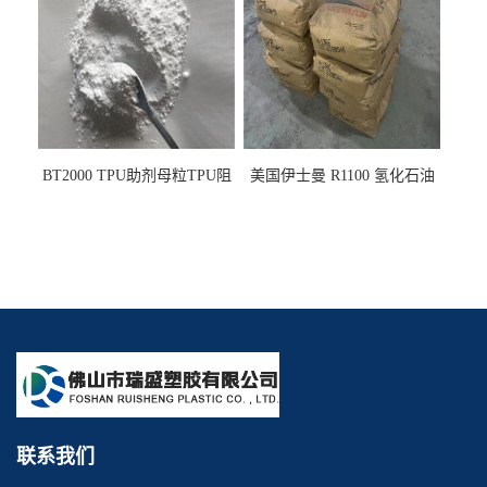
变耐黄剂
变剂 抗黄变耐黄剂
BT2000 TPU助剂母粒TPU阻
美国伊士曼 R1100 氢化石油
燃剂雾面剂耐黄变剂透明滑
树脂 制品热熔胶压敏胶增粘
剂雾面滑剂防粘剂 TPU抗黄
适合助焊剂 改善快干性 高流
变剂
动性
联系我们