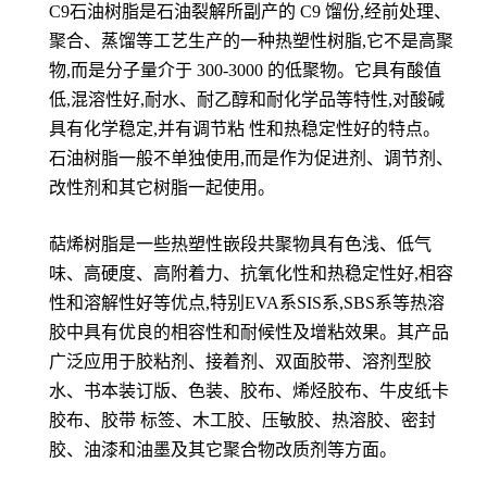
C9石油树脂是石油裂解所副产的 C9 馏份,经前处理、
聚合、蒸馏等工艺生产的一种热塑性树脂,它不是高聚
物,而是分子量介于 300-3000 的低聚物。它具有酸值
低,混溶性好,耐水、耐乙醇和耐化学品等特性,对酸碱
具有化学稳定,并有调节粘 性和热稳定性好的特点。
石油树脂一般不单独使用,而是作为促进剂、调节剂、
改性剂和其它树脂一起使用。
萜烯树脂是一些热塑性嵌段共聚物具有色浅、低气
味、高硬度、高附着力、抗氧化性和热稳定性好,相容
性和溶解性好等优点,特别EVA系SIS系,SBS系等热溶
胶中具有优良的相容性和耐候性及增粘效果。其产品
广泛应用于胶粘剂、接着剂、双面胶带、溶剂型胶
水、书本装订版、色装、胶布、烯烃胶布、牛皮纸卡
胶布、胶带 标签、木工胶、压敏胶、热溶胶、密封
胶、油漆和油墨及其它聚合物改质剂等方面。