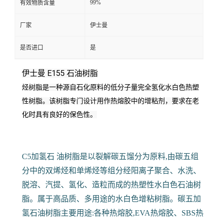
99%
有效物质含量
厂家
伊士曼
是否进口
是
伊士曼 E155 石油树脂
烃树脂是一种源自石化原料的低分子量完全氢化水白色热塑
性树脂。
该树脂专门设计用作热熔胶中的增粘剂，要求在老
化时具有良好的保色性。
C5加氢石 油树脂是以裂解碳五馏分为原料,由碳五组
分中的双烯烃和单烯烃等组分经阳离子聚合、水洗、
脱溶、汽提、氢化、造粒而成的热塑性水白色石油树
脂。属于高品质、多用途的水白色增粘树脂。碳五加
氢石油树脂主要用途:各种热熔胶,EVA热熔胶、SBS热