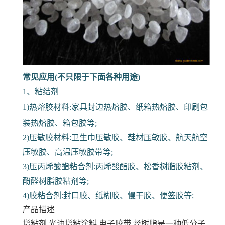
常见应用(不只限于下面各种用途)
1、粘结剂
1)热熔胶材料:家具封边热熔胶、纸箱热熔胶、印刷包
装热熔胶、箱包胶等;
2)压敏胶材料:卫生巾压敏胶、鞋材压敏胶、航天航空
压敏胶、高温压敏胶带等;
3)压丙烯酸酯粘合剂:丙烯酸酯胶、松香树脂胶粘剂、
酚醛树脂胶粘剂等;
4)胶粘合剂:封口胶、纸糊胶、慢干胶、便签胶等;
产品描述
增粘剂 光油增粘涂料 电子胶带
烃树脂是一种低分子