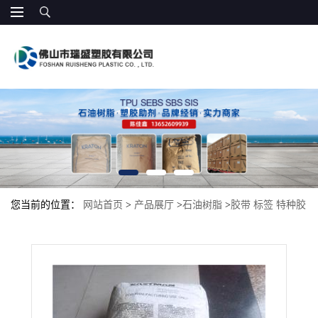
您当前的位置：
网站首页
>
产品展厅
>
石油树脂
>
胶带 标签 特种胶
带 伊士曼 各种热熔胶,EVA热熔胶、SBS热熔胶 E155 压敏胶 保护涂
层 特种胶带