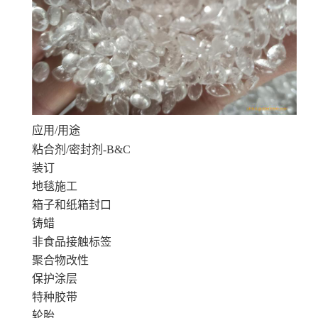
应用/用途
粘合剂/密封剂-B&C
装订
地毯施工
箱子和纸箱封口
铸蜡
非食品接触标签
聚合物改性
保护涂层
特种胶带
轮胎