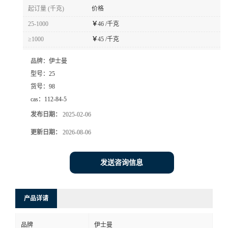
起订量 (千克)
价格
25-1000
￥
46 /千克
≥1000
￥
45 /千克
品牌：
伊士曼
型号：
25
货号：
98
cas：
112-84-5
发布日期：
2025-02-06
更新日期：
2026-08-06
发送咨询信息
产品详请
品牌
伊士曼