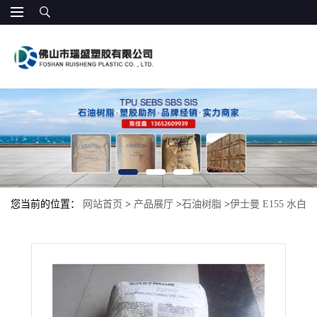
您当前的位置：
网站首页
>
产品展厅
>
石油树脂
>
伊士曼 E155 水白
色 粘合剂/密封剂 广泛的兼容性 胶水:填缝胶 高流动性 热熔胶 压敏
胶带等