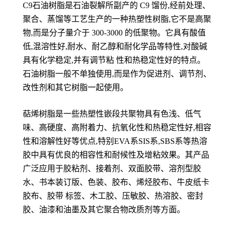
C9石油树脂是石油裂解所副产的 C9 馏份,经前处理、
聚合、蒸馏等工艺生产的一种热塑性树脂,它不是高聚
物,而是分子量介于 300-3000 的低聚物。它具有酸值
低,混溶性好,耐水、耐乙醇和耐化学品等特性,对酸碱
具有化学稳定,并有调节粘 性和热稳定性好的特点。
石油树脂一般不单独使用,而是作为促进剂、调节剂、
改性剂和其它树脂一起使用。
萜烯树脂是一些热塑性嵌段共聚物具有色浅、低气
味、高硬度、高附着力、抗氧化性和热稳定性好,相容
性和溶解性好等优点,特别EVA系SIS系,SBS系等热溶
胶中具有优良的相容性和耐候性及增粘效果。其产品
广泛应用于胶粘剂、接着剂、双面胶带、溶剂型胶
水、书本装订版、色装、胶布、烯烃胶布、牛皮纸卡
胶布、胶带 标签、木工胶、压敏胶、热溶胶、密封
胶、油漆和油墨及其它聚合物改质剂等方面。