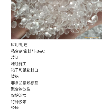
应用/用途
粘合剂/密封剂-B&C
装订
地毯施工
箱子和纸箱封口
铸蜡
非食品接触标签
聚合物改性
保护涂层
特种胶带
轮胎