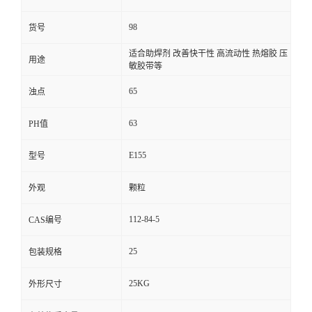
98
货号
适合助焊剂 改善快干性 高流动性 热熔胶 压
用途
敏胶带等
65
浊点
63
PH值
E155
型号
外观
颗粒
112-84-5
CAS编号
25
包装规格
25KG
外形尺寸