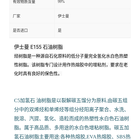
99%
有效物质含量
厂家
伊士曼
是否进口
是
伊士曼 E155 石油树脂
烃树脂是一种源自石化原料的低分子量完全氢化水白色热塑
性树脂。
该树脂专门设计用作热熔胶中的增粘剂，要求在老
化时具有良好的保色性。
C5加氢石 油树脂是以裂解碳五馏分为原料,由碳五组
分中的双烯烃和单烯烃等组分经阳离子聚合、水洗、
脱溶、汽提、氢化、造粒而成的热塑性水白色石油树
脂。属于高品质、多用途的水白色增粘树脂。碳五加
氢石油树脂主要用途:各种热熔胶,EVA热熔胶、SBS热