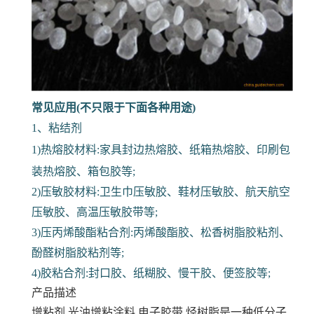
常见应用(不只限于下面各种用途)
1、粘结剂
1)热熔胶材料:家具封边热熔胶、纸箱热熔胶、印刷包
装热熔胶、箱包胶等;
2)压敏胶材料:卫生巾压敏胶、鞋材压敏胶、航天航空
压敏胶、高温压敏胶带等;
3)压丙烯酸酯粘合剂:丙烯酸酯胶、松香树脂胶粘剂、
酚醛树脂胶粘剂等;
4)胶粘合剂:封口胶、纸糊胶、慢干胶、便签胶等;
产品描述
增粘剂 光油增粘涂料 电子胶带
烃树脂是一种低分子