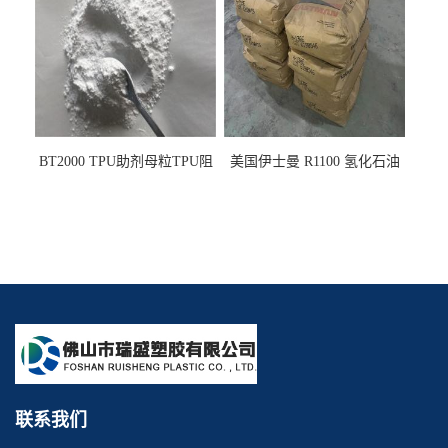
变耐黄剂
变剂 抗黄变耐黄剂
BT2000 TPU助剂母粒TPU阻
美国伊士曼 R1100 氢化石油
燃剂雾面剂耐黄变剂透明滑
树脂 制品热熔胶压敏胶增粘
剂雾面滑剂防粘剂 TPU抗黄
适合助焊剂 改善快干性 高流
变剂
动性
联系我们