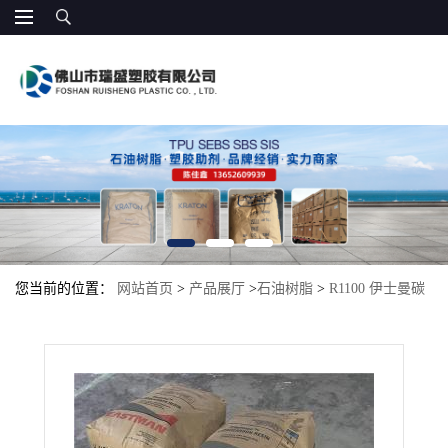
您当前的位置：
网站首页
>
产品展厅
>
石油树脂
>
R1100 伊士曼碳
氢树脂低分子量 完全氢化水白色热熔胶增粘剂 适合助焊剂 改善快干
性