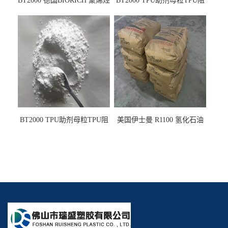
BT2000 德国BIORICH 聚烯烃
BT2000 TPU助剂母粒TPU阻
PE阻燃剂TPE无卤阻燃剂油
燃剂雾面剂耐黄变剂透明滑
墨阻燃剂 TPU抗黄变剂 抗黄
剂雾面滑剂防粘剂 TPU抗黄
变耐黄剂
变剂 抗黄变耐黄剂
BT2000 TPU助剂母粒TPU阻
美国伊士曼 R1100 氢化石油
燃剂雾面剂耐黄变剂透明滑
树脂 制品热熔胶压敏胶增粘
剂雾面滑剂防粘剂 TPU抗黄
适合助焊剂 改善快干性 高流
变剂
动性