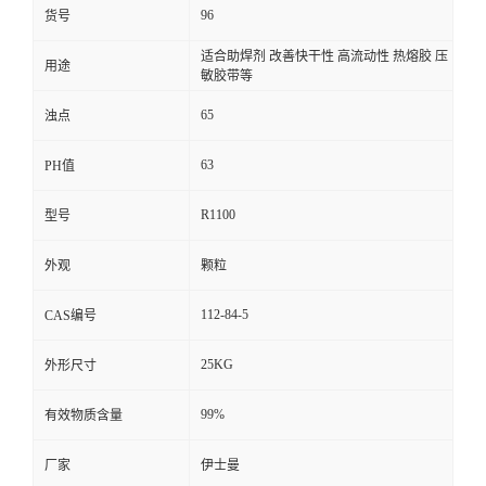
96
货号
适合助焊剂 改善快干性 高流动性 热熔胶 压
用途
敏胶带等
65
浊点
63
PH值
R1100
型号
外观
颗粒
112-84-5
CAS编号
25KG
外形尺寸
99%
有效物质含量
厂家
伊士曼