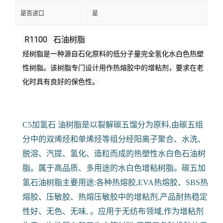
是否进口
是
R1100 石油树脂
烃树脂是一种源自石化原料的低分子量完全氢化水白色热塑
性树脂。
该树脂专门设计用作热熔胶中的增粘剂，要求在老
化时具有良好的保色性。
C5加氢石 油树脂是以裂解碳五馏分为原料,由碳五组
分中的双烯烃和单烯烃等组分经阳离子聚合、水洗、
脱溶、汽提、氢化、造粒而成的热塑性水白色石油树
脂。属于高品质、多用途的水白色增粘树脂。碳五加
氢石油树脂主要用途:各种热熔胶,EVA热熔胶、SBS热
熔胶、压敏胶、热熔压敏胶中的增粘剂,产品耐热稳定
性好、无色、无味, 。应用于无纺布领域,作为增粘剂