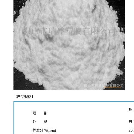
【产品规格】
指 
项 目
外 观
白色粉
挥发分 %(m/m)
≤0.