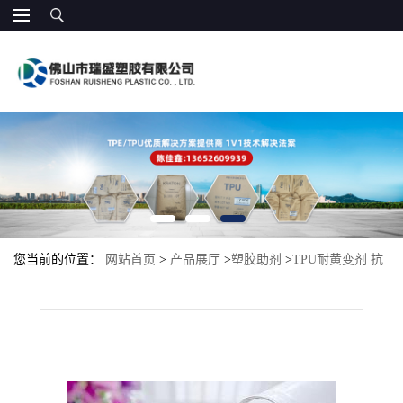
您当前的位置：
网站首页
>
产品展厅
>
塑胶助剂
>
TPU耐黄变剂 抗
黄变耐黄剂 聚氨酯抗黄变剂 碳化二亚胺 抗紫外线 紫外线吸收剂