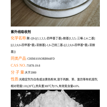
紫外线吸收剂
化学名称
:聚-{[6-[(1,1,3,3,-四甲基丁基)-胺基]1,3,5,-三嗪-2,4-二基]
[(2,2,6,6-四甲基*基)-亚胺基]-1,6-己烷二基-[(2,2,6,6-四甲基*基)-亚胺
基]}
同类产品
: CHIMASSORB944FD
CAS NO.
:71878-19-8
分 子 量
:大于2000
性质
:光稳定剂为白色或淡黄色粉末,溶于丙酮、苯、氯仿等有机溶剂,
相对密度1.01(20℃),热失重300℃为1%,有效氮含量4.6%.