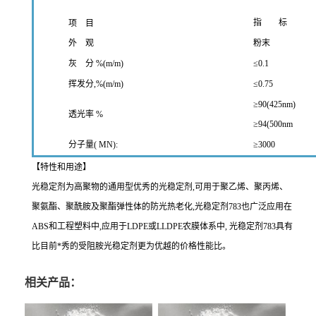
指 标
项 目
外 观
粉末
灰 分 %(m/m)
≤0.1
挥发分,%(m/m)
≤0.75
≥90(425nm)
透光率 %
≥94(500nm
分子量( MN):
≥3000
【特性和用途】
光稳定剂为高聚物的通用型优秀的光稳定剂,可用于聚乙烯、聚丙烯、
聚氨酯、聚酰胺及聚酯弹性体的防光热老化,光稳定剂783也广泛应用在
ABS和工程塑料中,应用于LDPE或LLDPE农膜体系中, 光稳定剂783具有
比目前*秀的受阻胺光稳定剂更为优越的价格性能比。
相关产品：