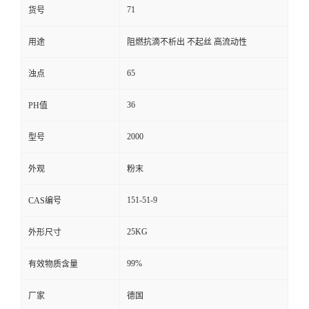
71
货号
用途
阻燃抗滴不析出 不起丝 高流动性
65
浊点
36
PH值
2000
型号
外观
粉末
151-51-9
CAS编号
25KG
外形尺寸
99%
有效物质含量
厂家
德国