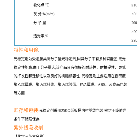
软化点 ℃
≥10
灰 分 %(m/m)
≤0.
分 子 量
2000~3
≥90(425
透光率,%
≥95(500
特性和用途
:
光稳定剂为受阻胺类高分子量光稳定剂,因其分子中有多种官能团,故光
稳定性能高.由于分子量大,该产品具有很好的耐热性、耐抽提性、更低
的挥发性和迁移性以及良好的树脂相容性. 光稳定剂主要适用在低密度
聚乙烯薄膜、聚丙烯纤维、聚丙烯胶带、EVA薄膜、ABS、及食品包装
等方面
贮存和包装
:光稳定剂采用25KG纸板桶内衬塑袋包装.密封干燥避光
条件下储藏保存.
紫外线吸收剂
【化学及英文名称】